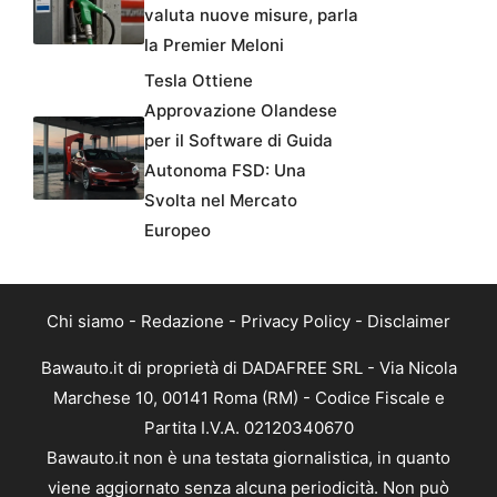
valuta nuove misure, parla
la Premier Meloni
Tesla Ottiene
Approvazione Olandese
per il Software di Guida
Autonoma FSD: Una
Svolta nel Mercato
Europeo
Chi siamo
-
Redazione
-
Privacy Policy
-
Disclaimer
Bawauto.it di proprietà di DADAFREE SRL - Via Nicola
Marchese 10, 00141 Roma (RM) - Codice Fiscale e
Partita I.V.A. 02120340670
Bawauto.it non è una testata giornalistica, in quanto
viene aggiornato senza alcuna periodicità. Non può