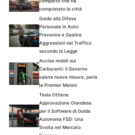
compatto che ha
conquistato la città
Guida alla Difesa
Personale in Auto:
Prevenire e Gestire
Aggressioni nel Traffico
secondo la Legge
Accise mobili sui
Carburanti: il Governo
valuta nuove misure, parla
la Premier Meloni
Tesla Ottiene
Approvazione Olandese
per il Software di Guida
Autonoma FSD: Una
Svolta nel Mercato