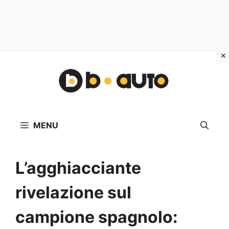
Vai
al
contenuto
MENU
L’agghiacciante
rivelazione sul
campione spagnolo: