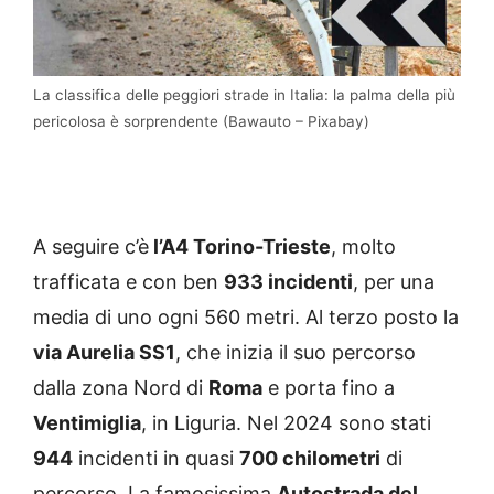
La classifica delle peggiori strade in Italia: la palma della più
pericolosa è sorprendente (Bawauto – Pixabay)
A seguire c’è
l’A4 Torino-Trieste
, molto
trafficata e con ben
933 incidenti
, per una
media di uno ogni 560 metri. Al terzo posto la
via Aurelia SS1
, che inizia il suo percorso
dalla zona Nord di
R
oma
e porta fino a
Ventimiglia
, in Liguria. Nel 2024 sono stati
944
incidenti in quasi
700 chilometri
di
percorso. La famosissima
Autostrada del